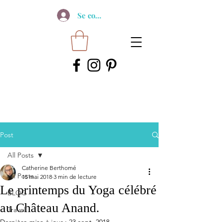
Se connecter
Post
All Posts
Catherine Berthomé
All Posts
15 mai 2018
3 min de lecture
Le printemps du Yoga célébré
BLOG
au Château Anand.
Travel