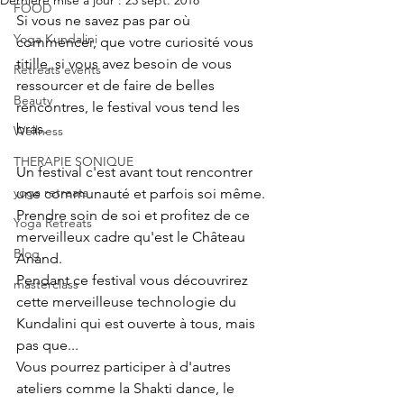
Dernière mise à jour :
23 sept. 2018
FOOD
Si vous ne savez pas par où 
Yoga Kundalini
commencer, que votre curiosité vous 
titille, si vous avez besoin de vous 
Retreats events
ressourcer et de faire de belles 
Beauty
rencontres, le festival vous tend les 
bras.
Wellness
THERAPIE SONIQUE
Un festival c'est avant tout rencontrer 
yoga retreats
une communauté et parfois soi même.
Prendre soin de soi et profitez de ce 
Yoga Retreats
merveilleux cadre qu'est le Château 
Blog
Anand.
Pendant ce festival vous découvrirez 
masterclass
cette merveilleuse technologie du 
Kundalini qui est ouverte à tous, mais 
pas que...
Vous pourrez participer à d'autres 
ateliers comme la Shakti dance, le 