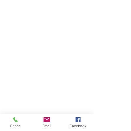
Mais qui s'est glissé sur scène à côté 
de Har, Photo N5? C'est mon petit 
Phone
Email
Facebook