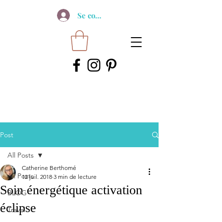
Se connecter
Post
All Posts
Catherine Berthomé
All Posts
12 juil. 2018
3 min de lecture
Soin énergétique activation
BLOG
éclipse
Travel