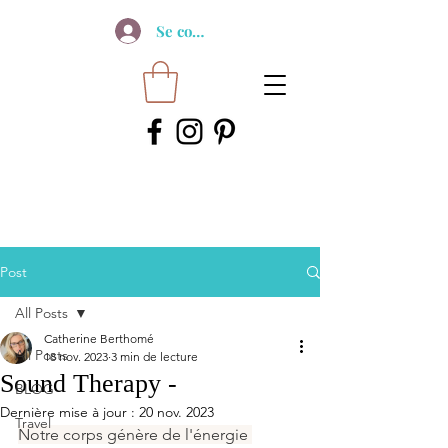
Se connecter
Post
All Posts
Catherine Berthomé
All Posts
18 nov. 2023
3 min de lecture
Sound Therapy -
BLOG
Dernière mise à jour :
20 nov. 2023
Travel
Notre corps génère de l'énergie 