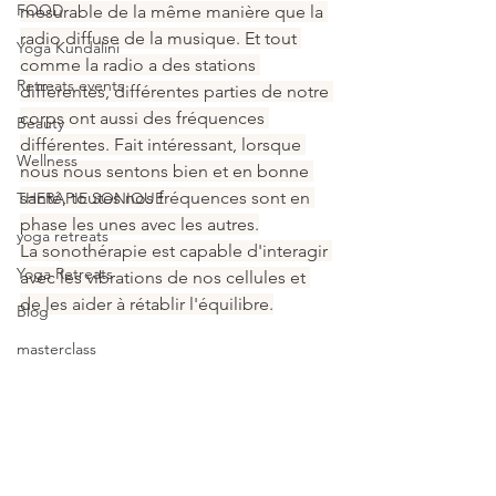
FOOD
mesurable de la même manière que la 
radio diffuse de la musique. Et tout 
Yoga Kundalini
comme la radio a des stations 
Retreats events
différentes, différentes parties de notre 
corps ont aussi des fréquences 
Beauty
différentes. Fait intéressant, lorsque 
Wellness
nous nous sentons bien et en bonne 
santé, toutes nos fréquences sont en 
THERAPIE SONIQUE
phase les unes avec les autres.
yoga retreats
La sonothérapie est capable d'interagir 
Yoga Retreats
avec les vibrations de nos cellules et 
de les aider à rétablir l'équilibre.
Blog
masterclass