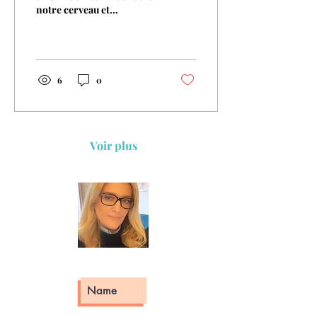
notre cerveau et
notamment notre
mémoire? Notre cerveau
est une formidable
machine à souvenirs....
6
0
Voir plus