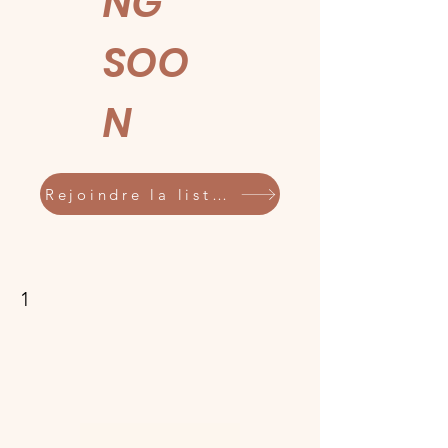
NG
SOO
N
Rejoindre la liste d'attente
1