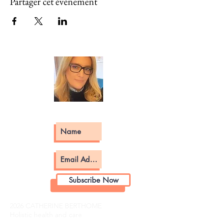
Partager cet événement
Subscribe Now
2026 CATHERINE BERTHOME
Holistic health and care