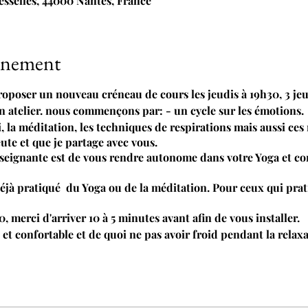
Flesselles, 44000 Nantes, France
vénement
roposer un nouveau créneau de cours les jeudis à 19h30, 3 jeu
 atelier. nous commençons par: - un cycle sur les émotions.
, la méditation, les techniques de respirations mais aussi ces
eute et que je partage avec vous.
eignante est de vous rendre autonome dans votre Yoga et con
 déjà pratiqué du Yoga ou de la méditation. Pour ceux qui prat
merci d'arriver 10 à 5 minutes avant afin de vous installer.
t confortable et de quoi ne pas avoir froid pendant la relaxa
.
un moment précieux d'assimilation par une relaxation sonore
nscrire merci de remplir le doodle
https://doodle.com/poll/