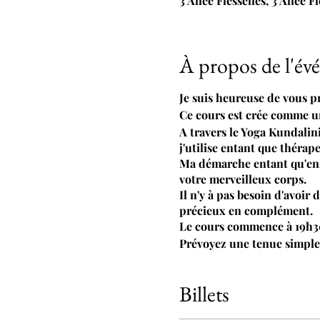
3 Allée Flesselles, 3 Allée 
À propos de l'é
Je suis heureuse de vous p
Ce cours est crée comme un
A travers le Yoga Kundalini
j'utilise entant que thérap
Ma démarche entant qu'ens
votre merveilleux corps.
Il n'y à pas besoin d'avoir
précieux en complément.
Le cours commence à 19h30, 
Prévoyez une tenue simple e
également prévus sur place
Le cours se termine avec 
Billets
thérapeutiques .
Tarif 20 euros Pour vous i