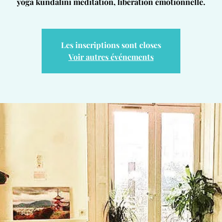
yoga kundalini méditation, libération émotionnelle.
Les inscriptions sont closes
Voir autres événements