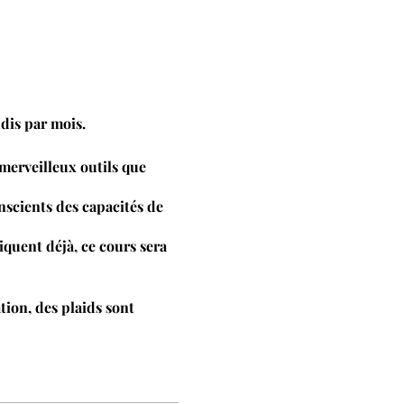
dis par mois.
 merveilleux outils que
scients des capacités de
iquent déjà, ce cours sera
tion, des plaids sont
 aux instruments
9gw4np2h4te9eebz