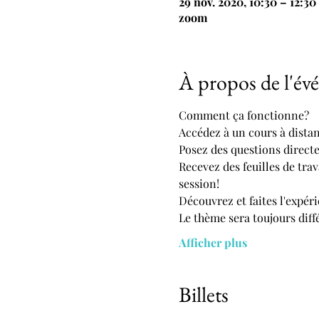
29 nov. 2020, 10:30 – 12:30
zoom
À propos de l'é
Comment ça fonctionne?
Accédez à un cours à distan
Posez des questions directe
Recevez des feuilles de tra
session!
Découvrez et faites l'expéri
Le thème sera toujours diff
Afficher plus
Billets