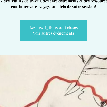
z des feuilles de travail, des enregistrements et des ressourc
Les inscriptions sont closes
Voir autres événements