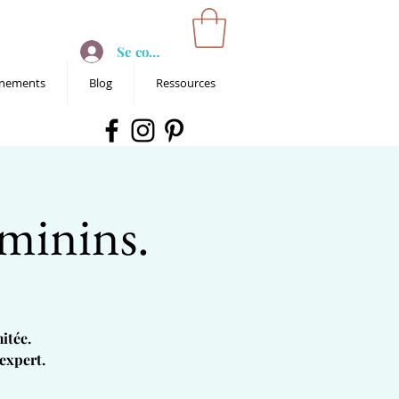
Se connecter
nements
Blog
Ressources
éminins.
itée.
expert.