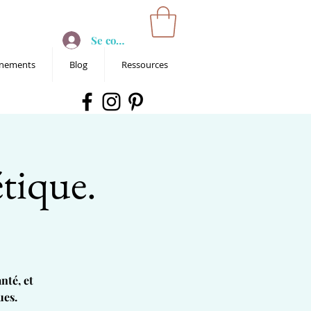
Se connecter
nements
Blog
Ressources
étique.
nté, et
ues.