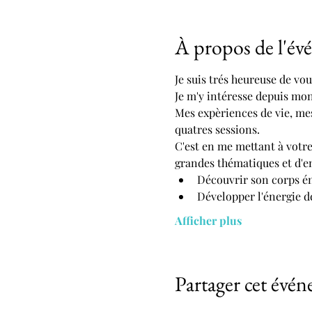
À propos de l'é
Je suis trés heureuse de vo
Je m'y intéresse depuis mon
Mes expèriences de vie, me
quatres sessions.
C'est en me mettant à votre 
grandes thématiques et d'en
Découvrir son corps én
Développer l'énergie de
Afficher plus
Partager cet évé