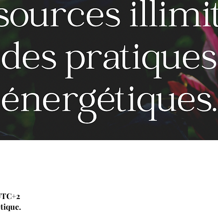
 UTC+2
tique.