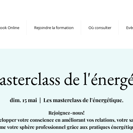
ook Online
Rejoindre la formation
Où consulter
Evè
sterclass de l'énerg
dim. 15 mai
  |  
Les masterclass de l'énergétique.
Rejoignez-nous!
elopper votre conscience en améliorant vos relations, votre sa
e votre sphère professionnel grâce aux pratiques énergétiq