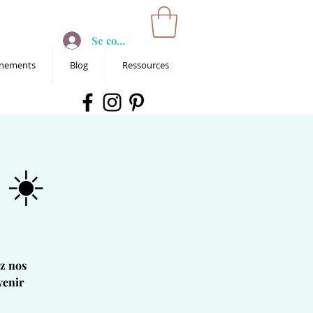
Se connecter
nements
Blog
Ressources
 ☀️
ez nos
venir