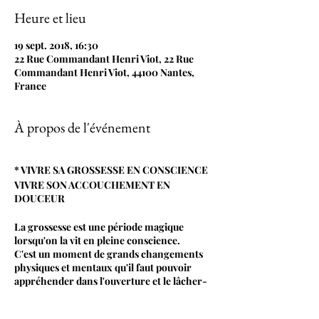
Heure et lieu
19 sept. 2018, 16:30
22 Rue Commandant Henri Viot, 22 Rue
Commandant Henri Viot, 44100 Nantes,
France
À propos de l'événement
* VIVRE SA GROSSESSE EN CONSCIENCE
VIVRE SON ACCOUCHEMENT EN
DOUCEUR
La grossesse est une période magique
lorsqu'on la vit en pleine conscience.
C'est un moment de grands changements
physiques et mentaux qu'il faut pouvoir
appréhender dans l'ouverture et le lâcher-
prise.
Le Kundalini Yoga vous permet de vous