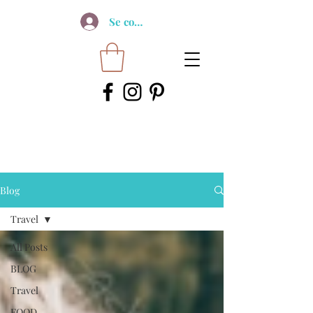
Se connecter
Blog
Travel
All Posts
BLOG
Travel
FOOD