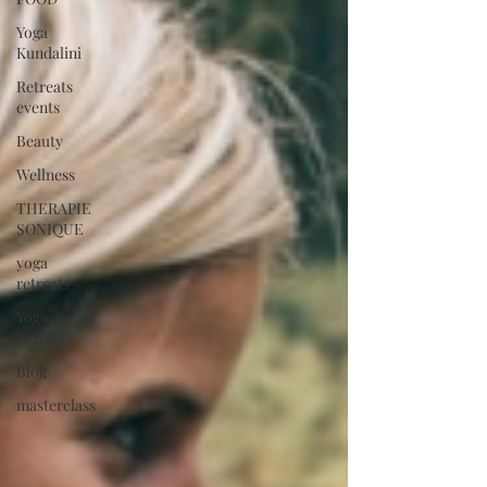
Yoga
Kundalini
Retreats
events
Beauty
Wellness
THERAPIE
SONIQUE
yoga
retreats
Yoga
Retreats
Blog
masterclass