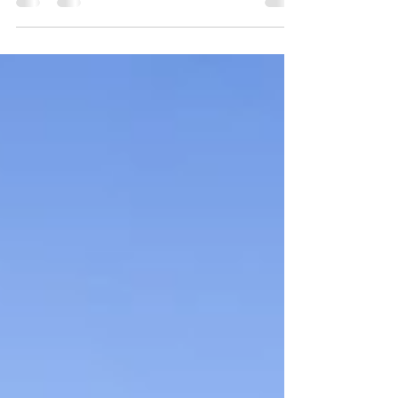
Retour sur notre merveilleux séjour bien-être
à Ibiza. Ces six jours sont passés tellement
vite. L'équilibre était au rendez-vous entre...