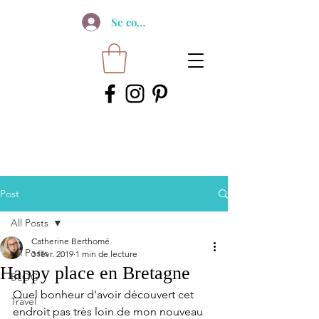
Se connecter
Post
All Posts
Catherine Berthomé
All Posts
3 févr. 2019
1 min de lecture
Happy place en Bretagne
BLOG
Quel bonheur d'avoir découvert cet 
Travel
endroit pas très loin de mon nouveau 