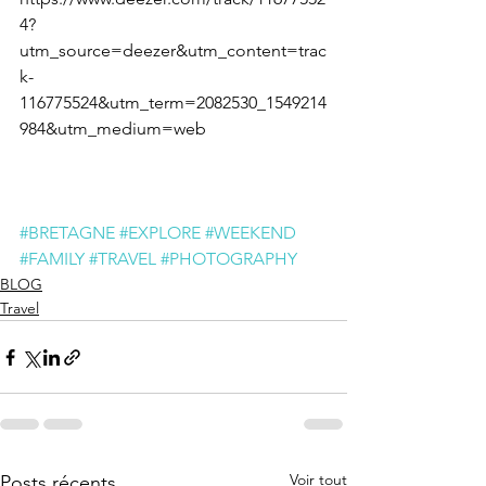
4?
utm_source=deezer&utm_content=trac
k-
116775524&utm_term=2082530_1549214
984&utm_medium=web
#BRETAGNE
#EXPLORE
#WEEKEND
#FAMILY
#TRAVEL
#PHOTOGRAPHY
BLOG
Travel
Voir tout
Posts récents