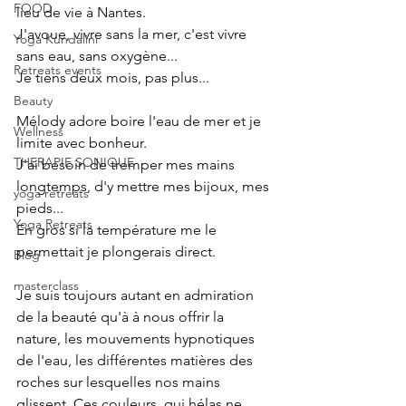
FOOD
lieu de vie à Nantes.
J'avoue, vivre sans la mer, c'est vivre 
Yoga Kundalini
sans eau, sans oxygène...
Retreats events
Je tiens deux mois, pas plus... 
Beauty
Mélody adore boire l'eau de mer et je 
Wellness
limite avec bonheur.
THERAPIE SONIQUE
J'ai besoin de tremper mes mains 
longtemps, d'y mettre mes bijoux, mes 
yoga retreats
pieds...
Yoga Retreats
En gros si la température me le 
permettait je plongerais direct.
Blog
masterclass
Je suis toujours autant en admiration 
de la beauté qu'à à nous offrir la 
nature, les mouvements hypnotiques 
de l'eau, les différentes matières des 
roches sur lesquelles nos mains 
glissent. Ces couleurs, qui hélas ne 