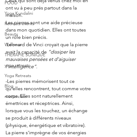
Ceux qui sont déjà venus chez moi en 
FOOD
ont vu à peu prés partout dans la 
Yoga Kundalini
maison. 
Les pierres sont une aide précieuse 
Retreats events
dans mon quotidien. Elles ont toutes 
Beauty
un rôle bien précis. 
Wellness
.Léonard de Vinci croyait que la pierre 
avait la capacité de 
“dissiper les 
THERAPIE SONIQUE
mauvaises pensées et d’aiguiser 
yoga retreats
l’intelligence“.
Yoga Retreats
-Les pierres mémorisent tout ce 
Blog
qu'elles rencontrent, tout comme votre 
corps. Elles sont naturellement 
masterclass
émettrices et réceptrices. Ainsi, 
lorsque vous les touchez, un échange 
se produit à différents niveaux 
(physique, énergétique et vibratoire). 
La pierre s'imprègne de vos énergies 