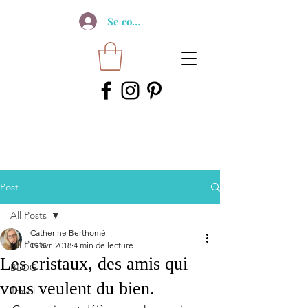
Se connecter
Post
All Posts
Catherine Berthomé
All Posts
19 avr. 2018
4 min de lecture
Les cristaux, des amis qui
BLOG
vous veulent du bien.
Travel