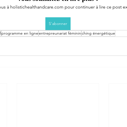
s à holistichealthandcare.com pour continuer à lire ce post exc
S'abonner
l
programme en ligne
entrepreunariat féminin
ching énergétique