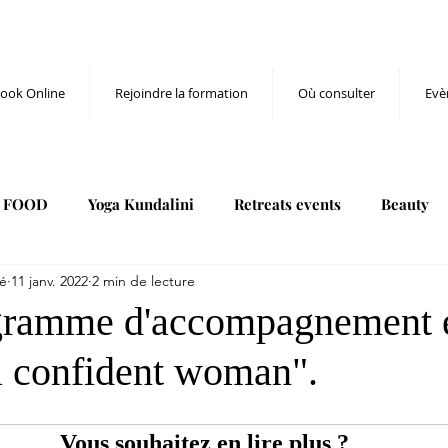
ook Online
Rejoindre la formation
Où consulter
Evè
FOOD
Yoga Kundalini
Retreats events
Beauty
é
11 janv. 2022
2 min de lecture
 retreats
Yoga Retreats
Blog
masterclass
gramme d'accompagnement e
 confident woman".
Vous souhaitez en lire plus ?