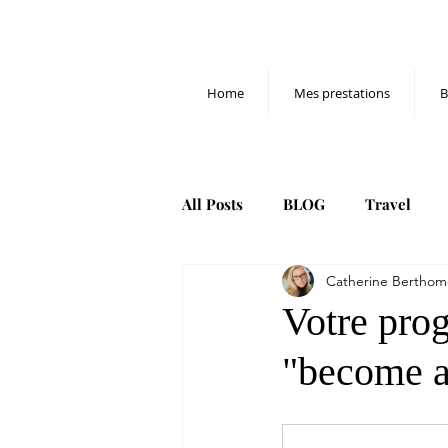
Home
Mes prestations
B
All Posts
BLOG
Travel
Catherine Berthom
THERAPIE SONIQUE
yoga
Votre pro
"become a