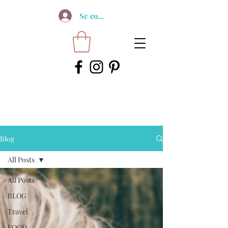
Se connecter
Blog
All Posts
All Posts
BLOG
Travel
FOOD