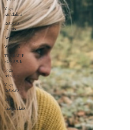
Yoga
Kundalini
Retreats
events
Beauty
Wellness
THERAPIE
SONIQUE
yoga
retreats
Yoga
Retreats
Blog
masterclass